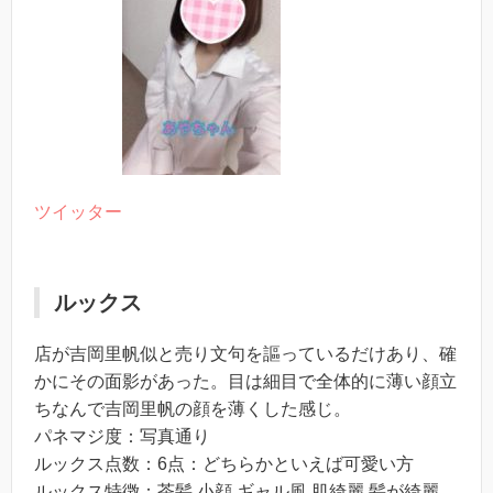
ツイッター
ルックス
店が吉岡里帆似と売り文句を謳っているだけあり、確
かにその面影があった。目は細目で全体的に薄い顔立
ちなんで吉岡里帆の顔を薄くした感じ。
パネマジ度：写真通り
ルックス点数：6点：どちらかといえば可愛い方
ルックス特徴：茶髪,小顔,ギャル風,肌綺麗,髪が綺麗