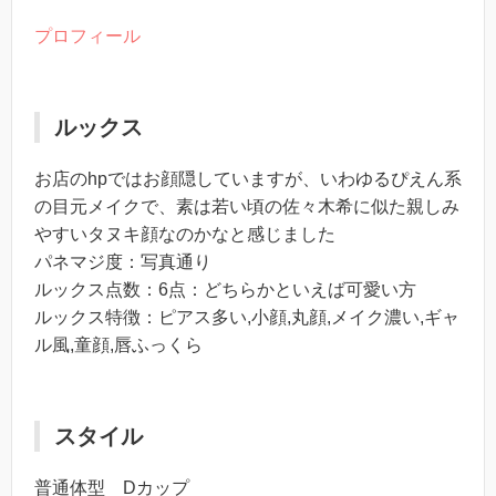
プロフィール
ルックス
お店のhpではお顔隠していますが、いわゆるぴえん系
の目元メイクで、素は若い頃の佐々木希に似た親しみ
やすいタヌキ顔なのかなと感じました
パネマジ度：写真通り
ルックス点数：6点：どちらかといえば可愛い方
ルックス特徴：ピアス多い,小顔,丸顔,メイク濃い,ギャ
ル風,童顔,唇ふっくら
スタイル
普通体型 Dカップ