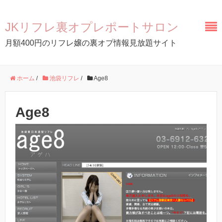
JKリフレ裏オプレポートサロン
月額400円のリフレ嬢の裏オプ情報見放題サイト
ホーム
/
池袋リフレ
/
Age8
Age8