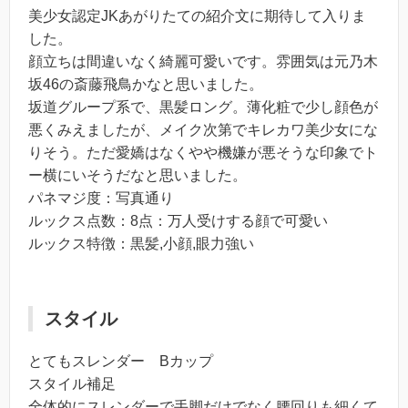
美少女認定JKあがりたての紹介文に期待して入りま
した。
顔立ちは間違いなく綺麗可愛いです。雰囲気は元乃木
坂46の斎藤飛鳥かなと思いました。
坂道グループ系で、黒髪ロング。薄化粧で少し顔色が
悪くみえましたが、メイク次第でキレカワ美少女にな
りそう。ただ愛嬌はなくやや機嫌が悪そうな印象でト
ー横にいそうだなと思いました。
パネマジ度：写真通り
ルックス点数：8点：万人受けする顔で可愛い
ルックス特徴：黒髪,小顔,眼力強い
スタイル
とてもスレンダー Bカップ
スタイル補足
全体的にスレンダーで手脚だけでなく腰回りも細くて