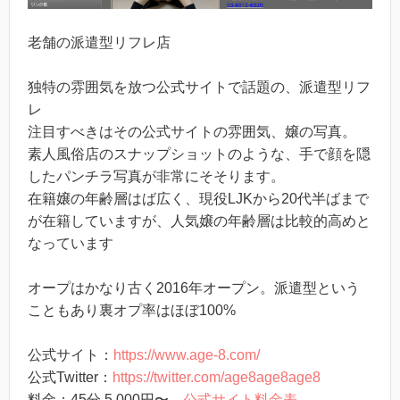
老舗の派遣型リフレ店
独特の雰囲気を放つ公式サイトで話題の、派遣型リフ
レ
注目すべきはその公式サイトの雰囲気、嬢の写真。
素人風俗店のスナップショットのような、手で顔を隠
したパンチラ写真が非常にそそります。
在籍嬢の年齢層はば広く、現役LJKから20代半ばまで
が在籍していますが、人気嬢の年齢層は比較的高めと
なっています
オープはかなり古く2016年オープン。派遣型という
こともあり裏オプ率はほぼ100%
公式サイト：
https://www.age-8.com/
公式Twitter：
https://twitter.com/age8age8age8
料金：45分 5,000円〜
公式サイト料金表